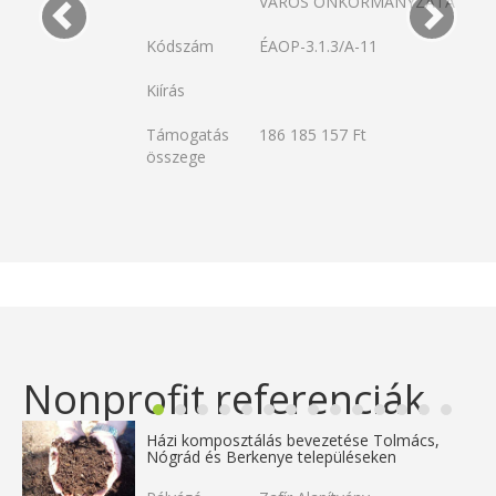
VÁROS ÖNKORMÁNYZATA
Kódszám
ÉAOP-3.1.3/A-11
Kiírás
Támogatás
186 185 157 Ft
összege
Nonprofit referenciák
Házi komposztálás bevezetése Tolmács,
Nógrád és Berkenye településeken