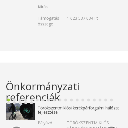
Kiírás
Támogatás
1 623 537 034 Ft
összege
Önkormányzati
referenciák
Törökszentmiklósi kerékpárforgalmi hálózat
fejlesztése
Pályázó
TÖRÖKSZENTMIKLÓS