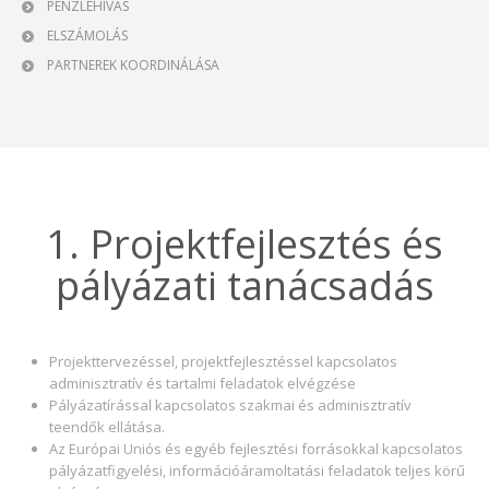
PÉNZLEHÍVÁS
ELSZÁMOLÁS
PARTNEREK KOORDINÁLÁSA
1. Projektfejlesztés és
pályázati tanácsadás
Projekttervezéssel, projektfejlesztéssel kapcsolatos
adminisztratív és tartalmi feladatok elvégzése
Pályázatírással kapcsolatos szakmai és adminisztratív
teendők ellátása.
Az Európai Uniós és egyéb fejlesztési forrásokkal kapcsolatos
pályázatfigyelési, információáramoltatási feladatok teljes körű