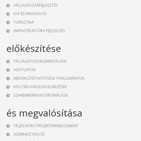
VÁLLALKOZÁSFEJLESZTÉS
K+F ÉS INNOVÁCIÓ
TURISZTIKA
INFRASTRUKTÚRA FEJLESZTÉS
előkészítése
PÁLYÁZATI DOKUMENTÁCIÓK
ADATLAPOK
MEGVALÓSÍTHATÓSÁGI TANULMÁNYOK
KÖLTSÉG-HASZON ELEMZÉSEK
SZAKEMBEREK KOORDINÁLÁSA
és megvalósítása
TELJES KÖRŰ PROJEKTMENEDZSMENT
ADMINISZTRÁCIÓ