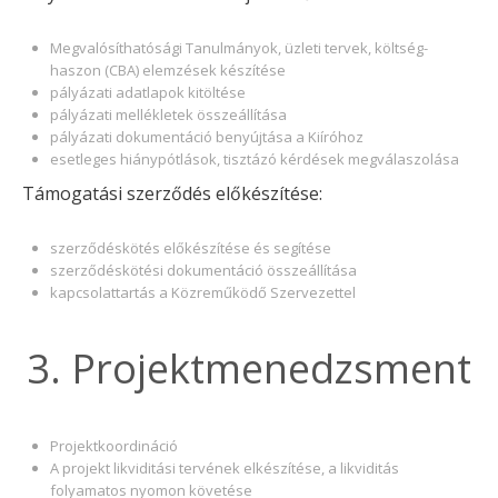
Megvalósíthatósági Tanulmányok, üzleti tervek, költség-
haszon (CBA) elemzések készítése
pályázati adatlapok kitöltése
pályázati mellékletek összeállítása
pályázati dokumentáció benyújtása a Kiíróhoz
esetleges hiánypótlások, tisztázó kérdések megválaszolása
Támogatási szerződés előkészítése:
szerződéskötés előkészítése és segítése
szerződéskötési dokumentáció összeállítása
kapcsolattartás a Közreműködő Szervezettel
3. Projektmenedzsment
Projektkoordináció
A projekt likviditási tervének elkészítése, a likviditás
folyamatos nyomon követése