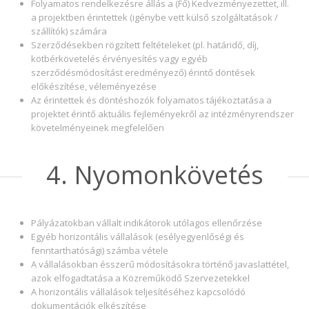
Folyamatos rendelkezésre állás a (Fő) Kedvezményezettet, ill.
a projektben érintettek (igénybe vett külső szolgáltatások /
szállítók) számára
Szerződésekben rögzített feltételeket (pl. határidő, díj,
kötbérkövetelés érvényesítés vagy egyéb
szerződésmódosítást eredményező) érintő döntések
előkészítése, véleményezése
Az érintettek és döntéshozók folyamatos tájékoztatása a
projektet érintő aktuális fejleményekről az intézményrendszer
követelményeinek megfelelően
4. Nyomonkövetés
Pályázatokban vállalt indikátorok utólagos ellenőrzése
Egyéb horizontális vállalások (esélyegyenlőségi és
fenntarthatósági) számba vétele
A vállalásokban ésszerű módosításokra történő javaslattétel,
azok elfogadtatása a Közreműködő Szervezetekkel
A horizontális vállalások teljesítéséhez kapcsolódó
dokumentációk elkészítése