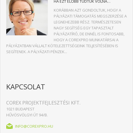
HA EZT ELŐBB TUDTUK VOLNA…
KORÁBBAN AZT GONDOLTUK, HOGY A
PÁLYÁZATI TÁMOGATÁS MEGSZERZÉSE A
LEGNEHEZEBB RÉSZ. TERMÉSZETESEN
NAGY SEGÍTSÉG EGY TAPASZTALT
PÁLYÁZATÍRÓ, DE ENNÉL IS FONTOSABB,
HOGY A COREXPRO MUNKATÁRSAI A
PÁLYÁZATBAN VÁLLALT KÖTELEZETTSÉGEINK TELJESÍTÉSÉBEN IS
SEGÍTENEK. A PÁLYÁZATI PÉNZEK...
KAPCSOLAT
COREX PROJEKTFEJLESZTÉSI KFT.
1021 BUDAPEST
HŰVÖSVÖLGYI ÚT 94/B.
INFO@COREXPRO.HU