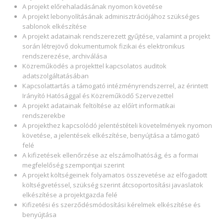
A projekt előrehaladásának nyomon követése
A projekt lebonyolításának adminisztrációjához szükséges
sablonok elkészítése
A projekt adatainak rendszerezett gyűjtése, valamint a projekt
során létrejövő dokumentumok fizikai és elektronikus
rendszerezése, archiválása
Közreműködés a projekttel kapcsolatos auditok
adatszolgáltatásában
Kapcsolattartás a támogató intézményrendszerrel, az érintett
Irányító Hatósággal és Közreműködő Szervezettel
A projekt adatainak feltöltése az előírt informatikai
rendszerekbe
A projekthez kapcsolódó jelentéstételi követelmények nyomon
követése, a jelentések elkészítése, benyújtása a támogató
felé
A kifizetések ellenőrzése az elszámolhatóság, és a formai
megfelelőség szempontjai szerint
A projekt költségeinek folyamatos összevetése az elfogadott
költségvetéssel, szükség szerint átcsoportosítási javaslatok
elkészítése a projektgazda felé
Kifizetési és szerződésmódosítási kérelmek elkészítése és
benyújtása