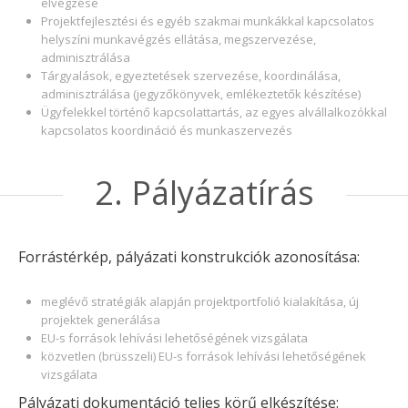
elvégzése
Projektfejlesztési és egyéb szakmai munkákkal kapcsolatos
helyszíni munkavégzés ellátása, megszervezése,
adminisztrálása
Tárgyalások, egyeztetések szervezése, koordinálása,
adminisztrálása (jegyzőkönyvek, emlékeztetők készítése)
Ügyfelekkel történő kapcsolattartás, az egyes alvállalkozókkal
kapcsolatos koordináció és munkaszervezés
2. Pályázatírás
Forrástérkép, pályázati konstrukciók azonosítása:
meglévő stratégiák alapján projektportfolió kialakítása, új
projektek generálása
EU-s források lehívási lehetőségének vizsgálata
közvetlen (brüsszeli) EU-s források lehívási lehetőségének
vizsgálata
Pályázati dokumentáció teljes körű elkészítése: