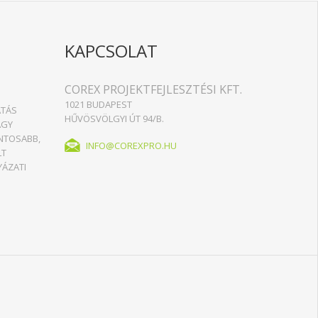
KAPCSOLAT
COREX PROJEKTFEJLESZTÉSI KFT.
1021 BUDAPEST
ATÁS
HŰVÖSVÖLGYI ÚT 94/B.
AGY
ONTOSABB,
INFO@COREXPRO.HU
LT
YÁZATI