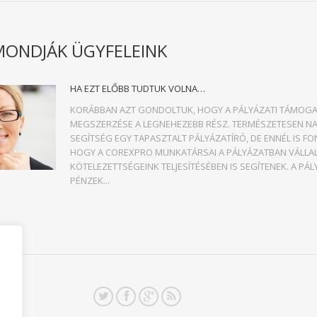
MONDJÁK ÜGYFELEINK
HA EZT ELŐBB TUDTUK VOLNA…
KORÁBBAN AZT GONDOLTUK, HOGY A PÁLYÁZATI TÁMOG
MEGSZERZÉSE A LEGNEHEZEBB RÉSZ. TERMÉSZETESEN N
SEGÍTSÉG EGY TAPASZTALT PÁLYÁZATÍRÓ, DE ENNÉL IS F
HOGY A COREXPRO MUNKATÁRSAI A PÁLYÁZATBAN VÁLLA
KÖTELEZETTSÉGEINK TELJESÍTÉSÉBEN IS SEGÍTENEK. A PÁL
PÉNZEK...