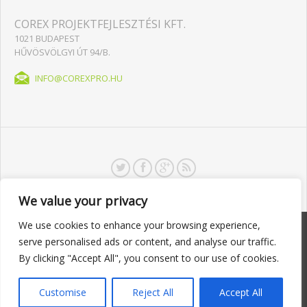
COREX PROJEKTFEJLESZTÉSI KFT.
1021 BUDAPEST
HŰVÖSVÖLGYI ÚT 94/B.
INFO@COREXPRO.HU
We value your privacy
We use cookies to enhance your browsing experience,
Impresszum
|
Süti kezelési tájékoztató
|
Adatkezelési
serve personalised ads or content, and analyse our traffic.
tájékoztató
|
Érintetti jogosultságokat érintő̋ megkeresésekkel
By clicking "Accept All", you consent to our use of cookies.
kapcsolatos kérvény
COREX Projektfejlesztési Kft © 2026
Customise
Reject All
Accept All