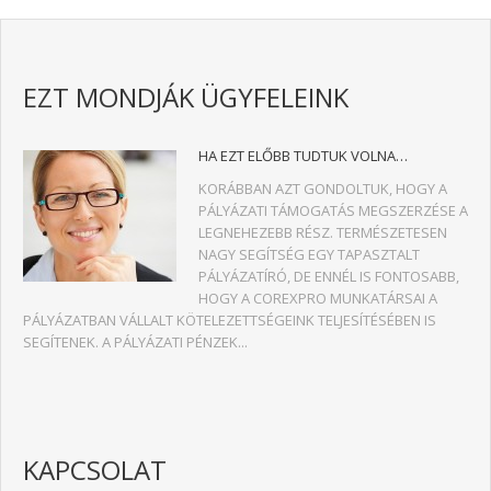
EZT MONDJÁK ÜGYFELEINK
HA EZT ELŐBB TUDTUK VOLNA…
KORÁBBAN AZT GONDOLTUK, HOGY A
PÁLYÁZATI TÁMOGATÁS MEGSZERZÉSE A
LEGNEHEZEBB RÉSZ. TERMÉSZETESEN
NAGY SEGÍTSÉG EGY TAPASZTALT
PÁLYÁZATÍRÓ, DE ENNÉL IS FONTOSABB,
HOGY A COREXPRO MUNKATÁRSAI A
PÁLYÁZATBAN VÁLLALT KÖTELEZETTSÉGEINK TELJESÍTÉSÉBEN IS
SEGÍTENEK. A PÁLYÁZATI PÉNZEK...
KAPCSOLAT