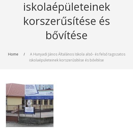
iskolaépületeinek
korszerűsítése és
bővítése
Home
A Hunyadi János Általános Iskola alsó- és felső tagozatos
iskolaépületeinek korszerűsítése és bővítése