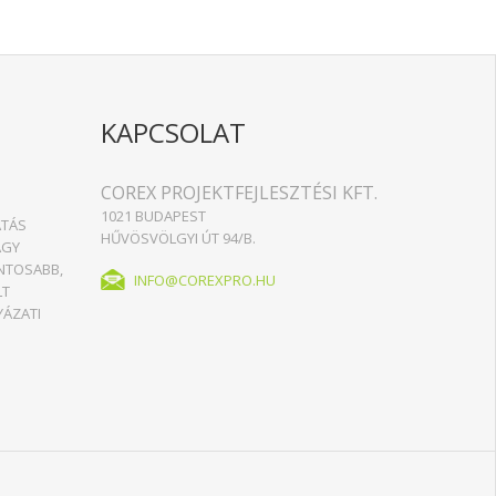
KAPCSOLAT
COREX PROJEKTFEJLESZTÉSI KFT.
1021 BUDAPEST
ATÁS
HŰVÖSVÖLGYI ÚT 94/B.
AGY
ONTOSABB,
INFO@COREXPRO.HU
LT
YÁZATI